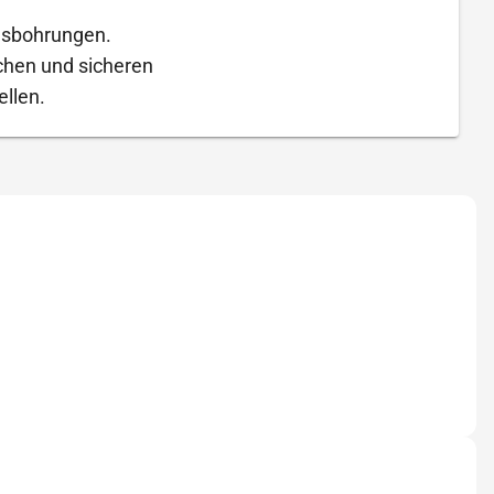
gsbohrungen.
chen und sicheren
llen.