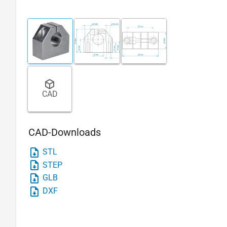
CAD
CAD-Downloads
STL
STEP
GLB
DXF