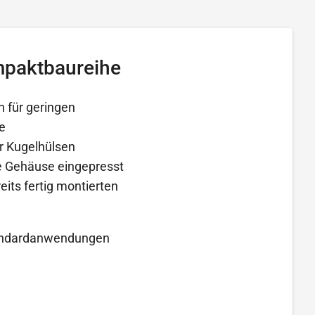
mpaktbaureihe
 für geringen
e
r Kugelhülsen
e Gehäuse eingepresst
its fertig montierten
Standardanwendungen