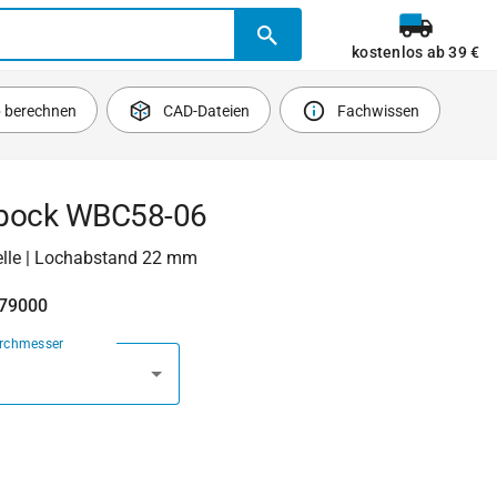
kostenlos ab 39 €
b berechnen
CAD-Dateien
Fachwissen
bock WBC58-06
lle | Lochabstand 22 mm
479000
urchmesser