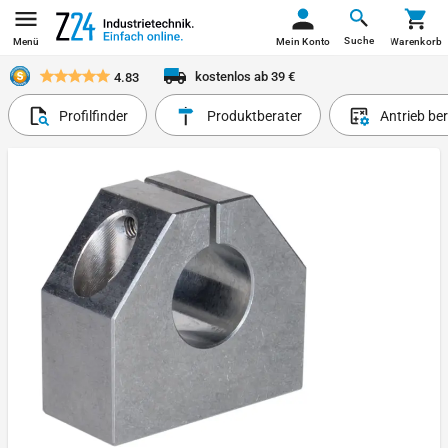
Suche
Menü
Mein Konto
Warenkorb
kostenlos ab 39 €
4.83
Profilfinder
Produktberater
Antrieb be