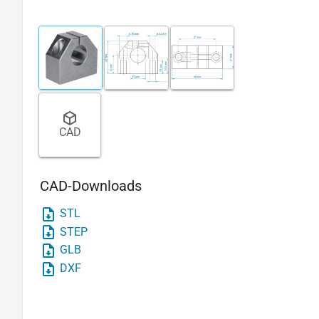
CAD
CAD-Downloads
STL
STEP
GLB
DXF