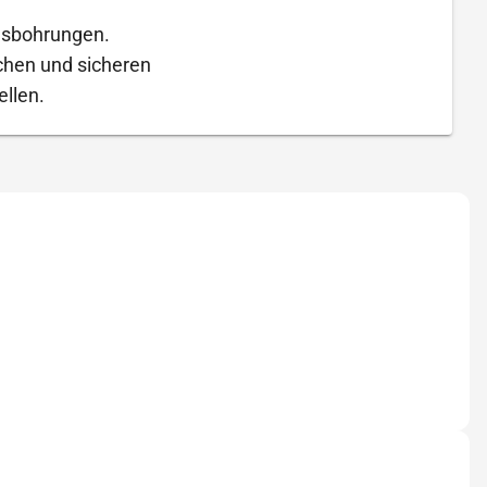
gsbohrungen.
chen und sicheren
llen.