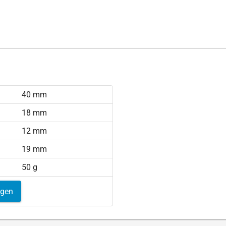
40 mm
18 mm
12 mm
19 mm
50 g
igen