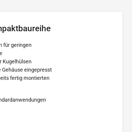
mpaktbaureihe
 für geringen
e
r Kugelhülsen
e Gehäuse eingepresst
its fertig montierten
Standardanwendungen