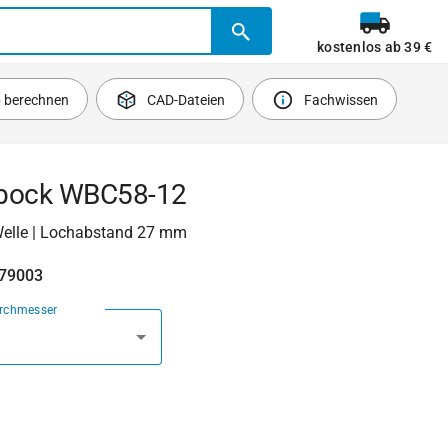
kostenlos ab 39 €
b berechnen
CAD-Dateien
Fachwissen
bock WBC58-12
elle | Lochabstand 27 mm
479003
urchmesser