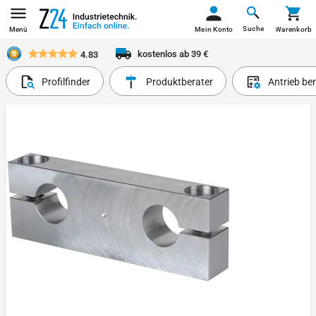
Suche
Menü
Mein Konto
Warenkorb
kostenlos ab 39 €
4.83
Profilfinder
Produktberater
Antrieb be