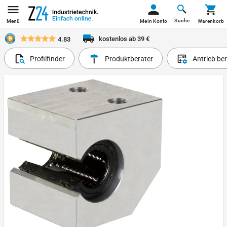
Suche
Menü
Mein Konto
Warenkorb
kostenlos ab 39 €
4.83
Profilfinder
Produktberater
Antrieb be