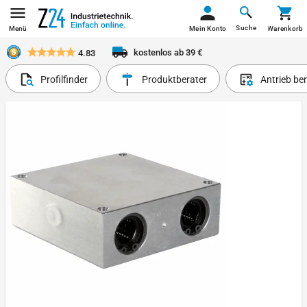
Suche
Menü
Mein Konto
Warenkorb
kostenlos ab 39 €
4.83
Profilfinder
Produktberater
Antrieb be