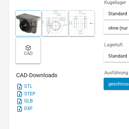
Kugellager
Standard
ohne (nur
Lagerluft
CAD
Standard
Ausführung
CAD-Downloads
geschloss
STL
STEP
GLB
DXF