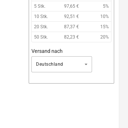
5 Stk.
97,65 €
5%
10 Stk.
92,51 €
10%
20 Stk.
87,37 €
15%
50 Stk.
82,23 €
20%
Versand nach
Deutschland