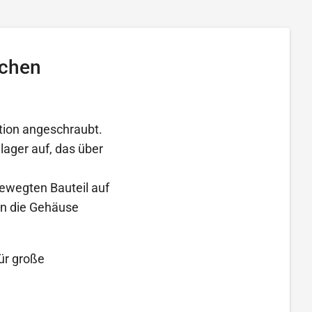
achen
tion angeschraubt.
ager auf, das über
ewegten Bauteil auf
en die Gehäuse
ür große