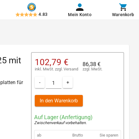
4.83
Mein Konto
Warenkorb
25 mit
102,79 €
86,38 €
inkl. MwSt.
zzgl.
Versand
zzgl. MwSt.
-
+
platten für
In den Warenkorb
Auf Lager (Anfertigung)
Zwischenverkauf vorbehalten
.
ab
Brutto
Sie sparen