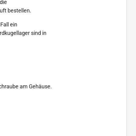
die
ft bestellen.
Fall ein
dkugellager sind in
 Schraube am Gehäuse.