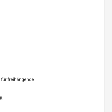
 für freihängende
it