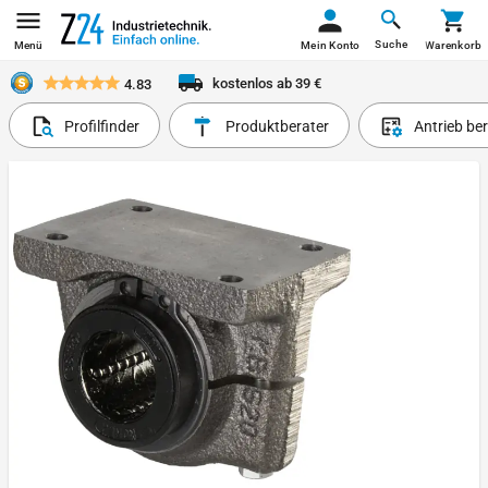
Suche
Menü
Mein Konto
Warenkorb
kostenlos ab 39 €
4.83
Profilfinder
Produktberater
Antrieb be