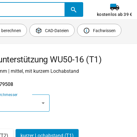
kostenlos ab 39 €
b berechnen
CAD-Dateien
Fachwissen
unterstützung WU50-16 (T1)
mm | mittel, mit kurzem Lochabstand
479508
urchmesser
(T2)
kurzer Lochabstand (T1)