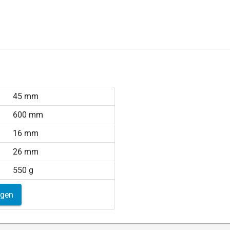
45 mm
600 mm
16 mm
26 mm
550 g
igen