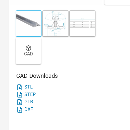
CAD
CAD-Downloads
STL
STEP
GLB
DXF