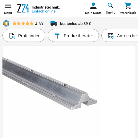
Suche
Menü
Mein Konto
Warenkorb
kostenlos ab 39 €
4.83
Profilfinder
Produktberater
Antrieb be