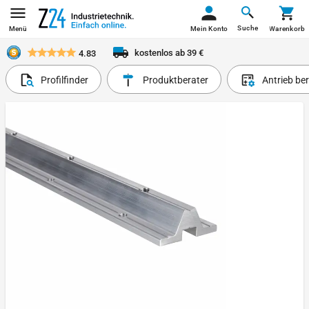
Suche
Menü
Mein Konto
Warenkorb
kostenlos ab 39 €
4.83
Profilfinder
Produktberater
Antrieb be