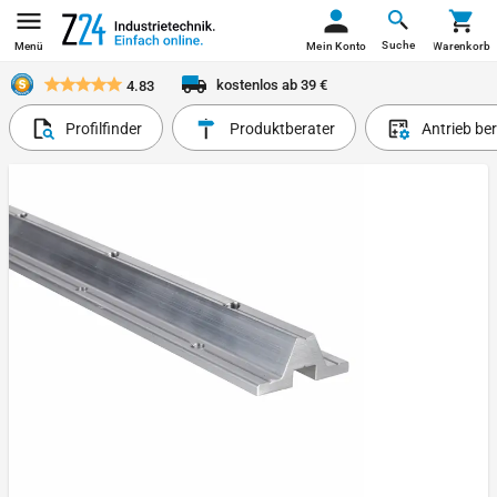
Suche
Menü
Mein Konto
Warenkorb
kostenlos ab 39 €
4.83
Profilfinder
Produktberater
Antrieb be