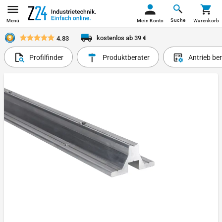
Suche
Menü
Mein Konto
Warenkorb
kostenlos ab 39 €
4.83
Profilfinder
Produktberater
Antrieb be