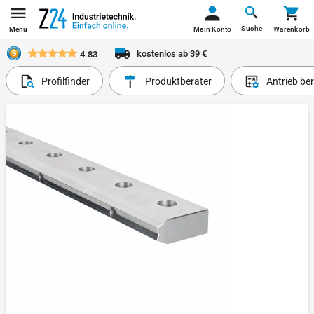
Suche
Menü
Mein Konto
Warenkorb
kostenlos ab 39 €
4.83
Profilfinder
Produktberater
Antrieb be