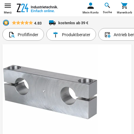
Suche
Menü
Mein Konto
Warenkorb
kostenlos ab 39 €
4.83
Profilfinder
Produktberater
Antrieb be