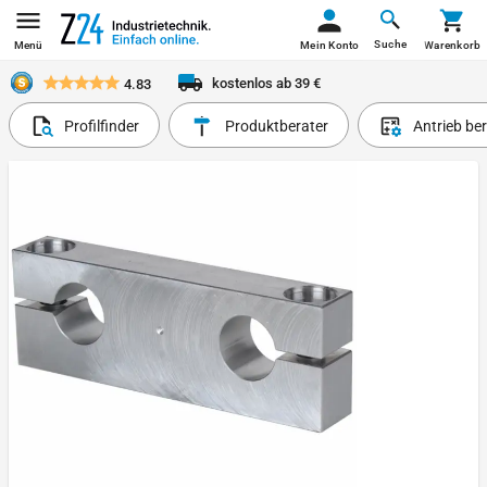
Suche
Menü
Mein Konto
Warenkorb
kostenlos ab 39 €
4.83
Profilfinder
Produktberater
Antrieb be