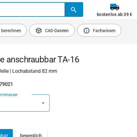
kostenlos ab 39 €
b berechnen
CAD-Dateien
Fachwissen
se anschraubbar TA-16
elle | Lochabstand 82 mm
479021
urchmesser
bbar
beweglich