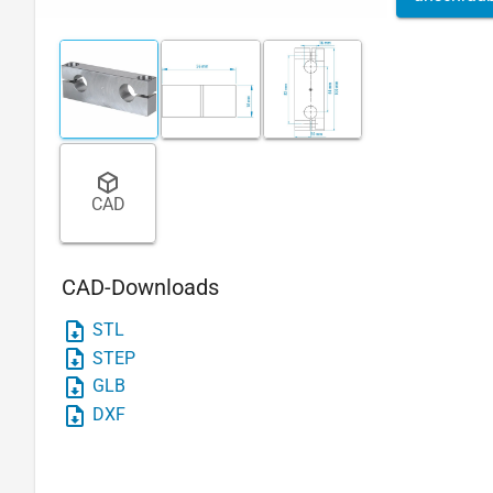
CAD
CAD-Downloads
STL
STEP
GLB
DXF