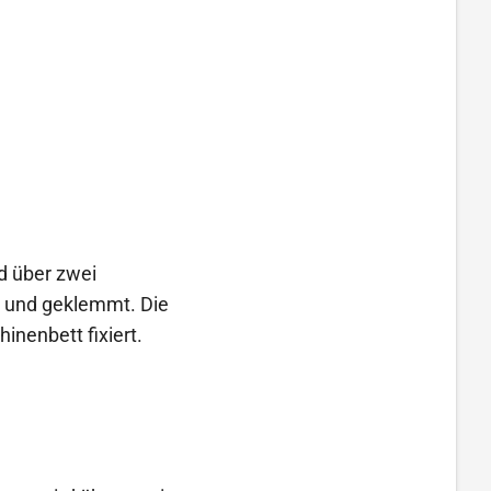
d über zwei
t und geklemmt. Die
nenbett fixiert.