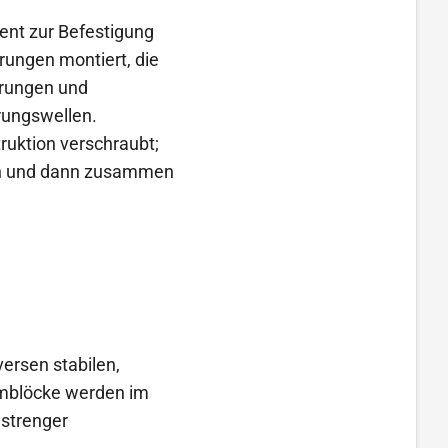
ent zur Befestigung
rungen montiert, die
hrungen und
rungswellen.
ruktion verschraubt;
en und dann zusammen
versen stabilen,
umblöcke werden im
 strenger