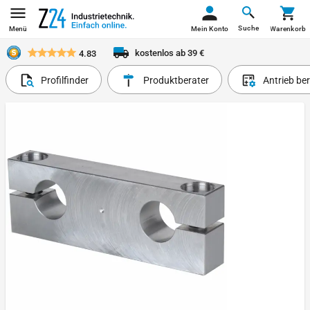
Suche
Menü
Mein Konto
Warenkorb
kostenlos ab 39 €
4.83
Profilfinder
Produktberater
Antrieb be