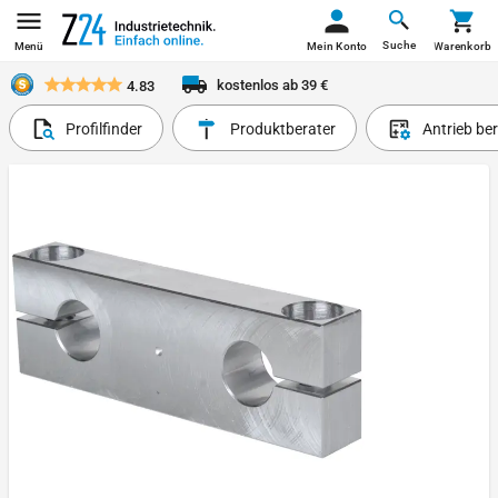
Suche
Menü
Mein Konto
Warenkorb
kostenlos ab 39 €
4.83
Profilfinder
Produktberater
Antrieb be