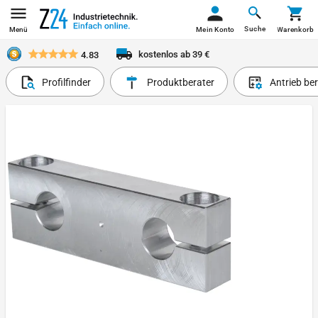
Suche
Menü
Mein Konto
Warenkorb
kostenlos ab 39 €
4.83
Profilfinder
Produktberater
Antrieb be