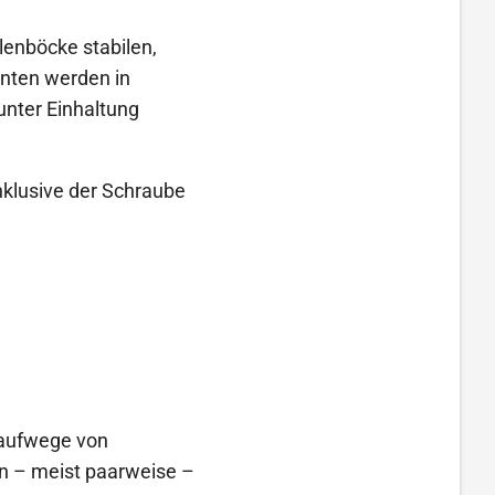
lenböcke stabilen,
enten werden in
nter Einhaltung
nklusive der Schraube
 Laufwege von
n – meist paarweise –