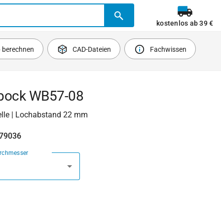
kostenlos ab 39 €
b berechnen
CAD-Dateien
Fachwissen
bock WB57-08
lle | Lochabstand 22 mm
479036
urchmesser