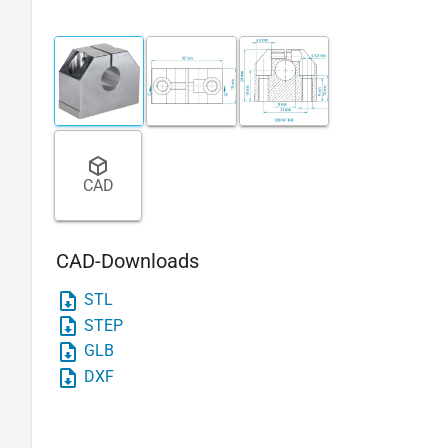
CAD
CAD-Downloads
STL
STEP
GLB
DXF