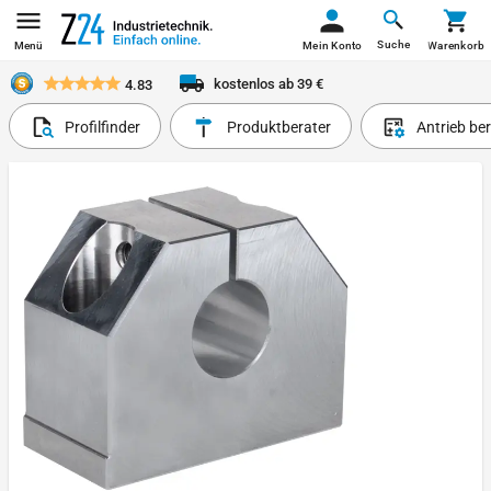
Suche
Menü
Mein Konto
Warenkorb
kostenlos ab 39 €
4.83
Profilfinder
Produktberater
Antrieb be