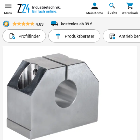
Suche
Menü
Mein Konto
Warenkorb
kostenlos ab 39 €
4.83
Profilfinder
Produktberater
Antrieb be