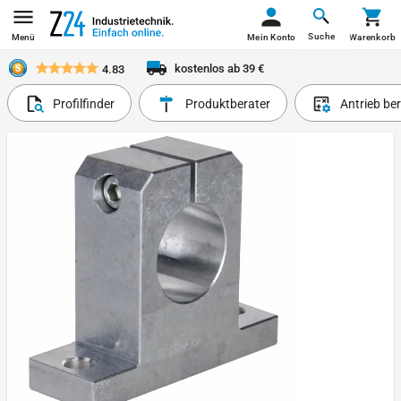
Suche
Menü
Mein Konto
Warenkorb
kostenlos ab 39 €
4.83
Profilfinder
Produktberater
Antrieb be