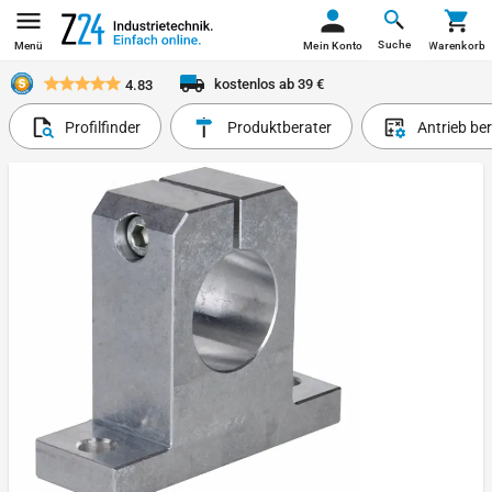
Suche
Menü
Mein Konto
Warenkorb
kostenlos ab 39 €
4.83
Profilfinder
Produktberater
Antrieb be