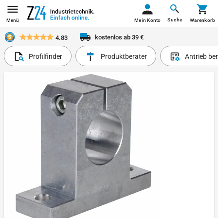
Suche
Menü
Mein Konto
Warenkorb
kostenlos ab 39 €
4.83
Profilfinder
Produktberater
Antrieb be