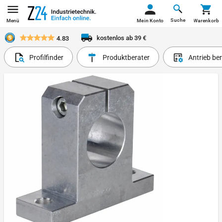
Suche
Menü
Mein Konto
Warenkorb
kostenlos ab 39 €
4.83
Profilfinder
Produktberater
Antrieb be