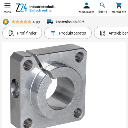
Suche
Menü
Mein Konto
Warenkorb
kostenlos ab 39 €
4.83
Profilfinder
Produktberater
Antrieb be