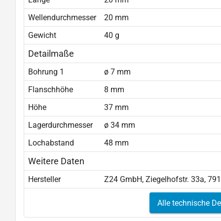
Wellendurchmesser
20 mm
Gewicht
40 g
Detailmaße
Bohrung 1
ø 7 mm
Flanschhöhe
8 mm
Höhe
37 mm
Lagerdurchmesser
ø 34 mm
Lochabstand
48 mm
Weitere Daten
Hersteller
Z24 GmbH, Ziegelhofstr. 33a, 79
Alle technische De