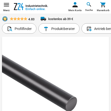
Suche
Menü
Mein Konto
Warenkorb
kostenlos ab 39 €
4.83
Profilfinder
Produktberater
Antrieb be