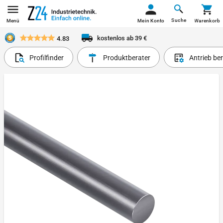
Suche
Menü
Mein Konto
Warenkorb
kostenlos ab 39 €
4.83
Profilfinder
Produktberater
Antrieb be