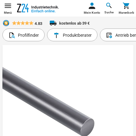
Suche
Menü
Mein Konto
Warenkorb
kostenlos ab 39 €
4.83
Profilfinder
Produktberater
Antrieb be