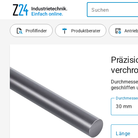
Suchen
Profilfinder
Produktberater
Antrie
Präzisi
verchr
Durchmesser:
geschliffen 
Durchmesse
30 mm
Länge