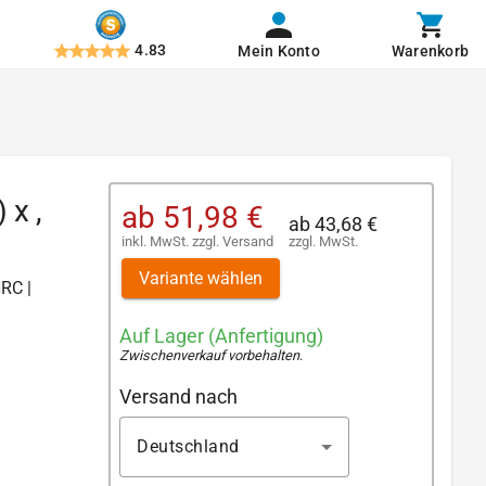
4.83
Mein Konto
Warenkorb
 x ,
ab
51,98 €
ab
43,68 €
inkl. MwSt.
zzgl.
Versand
zzgl. MwSt.
Variante wählen
HRC |
Auf Lager (Anfertigung)
Zwischenverkauf vorbehalten
.
Versand nach
Deutschland