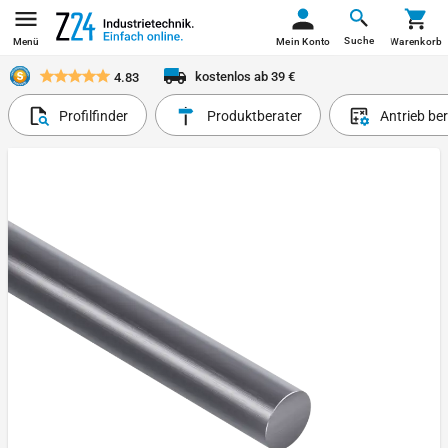
Suche
Menü
Mein Konto
Warenkorb
kostenlos ab 39 €
4.83
Profilfinder
Produktberater
Antrieb be