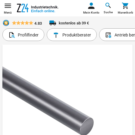
Suche
Menü
Mein Konto
Warenkorb
kostenlos ab 39 €
4.83
Profilfinder
Produktberater
Antrieb be