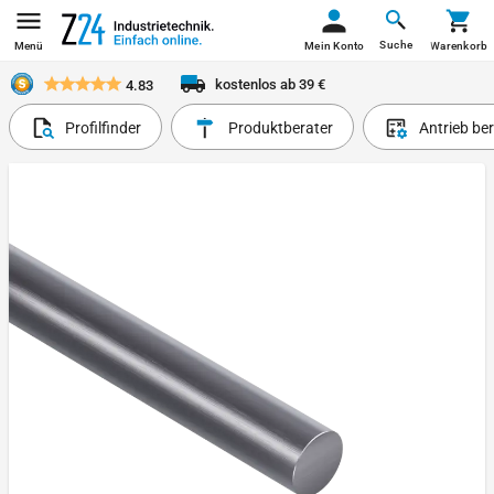
Suche
Menü
Mein Konto
Warenkorb
kostenlos ab 39 €
4.83
Profilfinder
Produktberater
Antrieb be