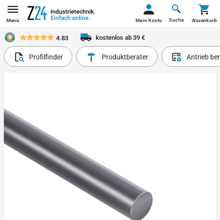
Suche
Menü
Mein Konto
Warenkorb
kostenlos ab 39 €
4.83
Profilfinder
Produktberater
Antrieb be