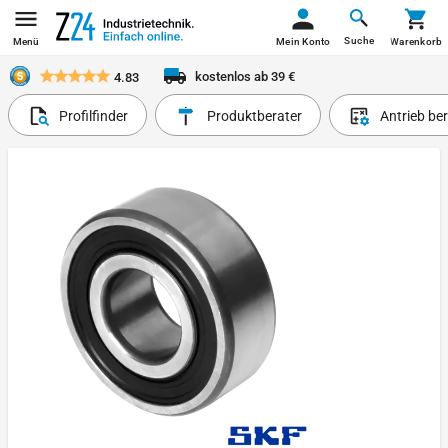
Suche
Menü
Mein Konto
Warenkorb
kostenlos ab 39 €
4.83
Profilfinder
Produktberater
Antrieb be