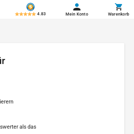
4.83
Mein Konto
Warenkorb
ür
ierern
iswerter als das