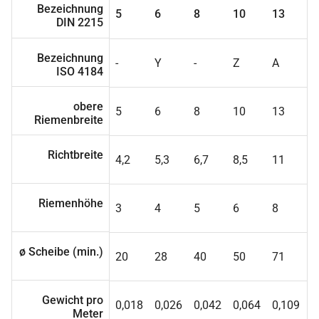
Bezeichnung
5
6
8
10
13
1
DIN 2215
Bezeichnung
-
Y
-
Z
A
B
ISO 4184
obere
5
6
8
10
13
1
Riemenbreite
Richtbreite
4,2
5,3
6,7
8,5
11
1
Riemenhöhe
3
4
5
6
8
1
ø Scheibe (min.)
20
28
40
50
71
1
Gewicht pro
0,018
0,026
0,042
0,064
0,109
0
Meter