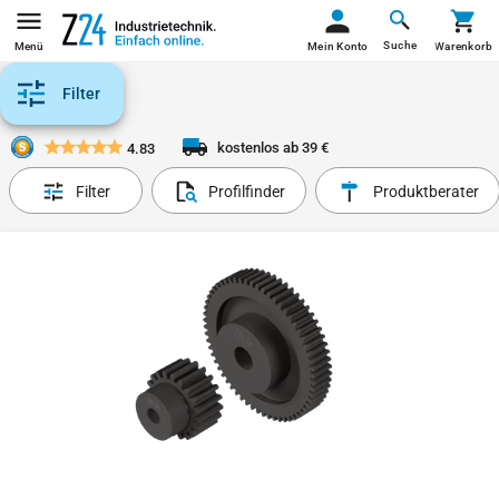
Suche
Menü
Mein Konto
Warenkorb
Filter
kostenlos ab 39 €
4.83
Filter
Profilfinder
Produktberater