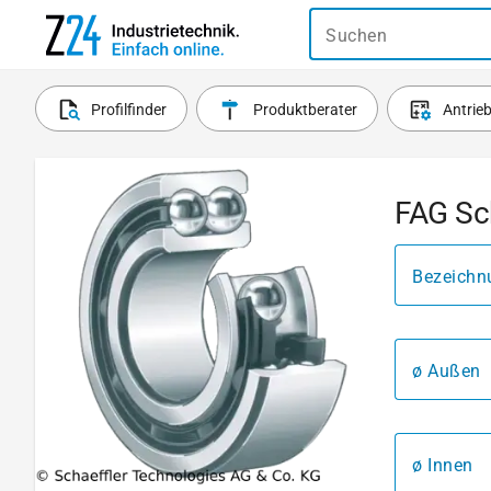
Suchen
Profilfinder
Produktberater
Antrie
FAG Sch
Bezeichn
ø Außen
ø Innen