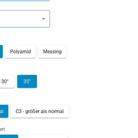
Polyamid
Messing
30°
35°
al
C3 - größer als normal
ert