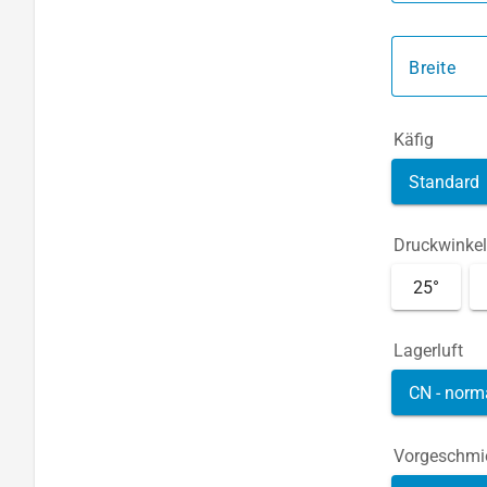
Breite
Käfig
Standard
Druckwinkel
25°
Lagerluft
CN - norm
Vorgeschmi