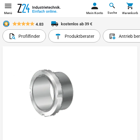
Suche
Menü
Mein Konto
Warenkorb
kostenlos ab 39 €
4.83
Profilfinder
Produktberater
Antrieb be