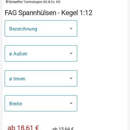
FAG Spannhülsen - Kegel 1:12
Bezeichnung
ø Außen
ø Innen
Breite
ab
18,61 €
ab
15,64 €