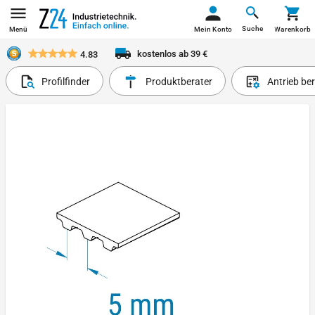
Suche
Menü
Mein Konto
Warenkorb
kostenlos ab 39 €
4.83
Profilfinder
Produktberater
Antrieb be