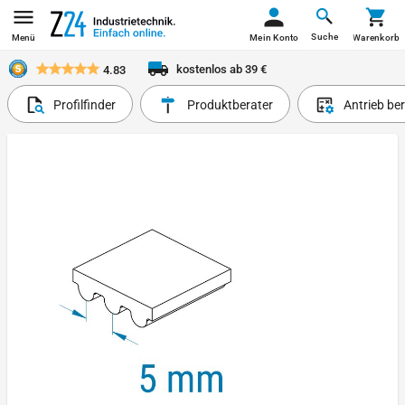
Suche
Menü
Mein Konto
Warenkorb
kostenlos ab 39 €
4.83
Profilfinder
Produktberater
Antrieb be