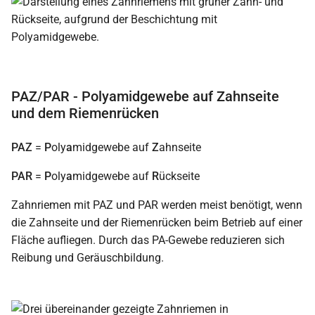
PAZ/PAR - Polyamidgewebe auf Zahnseite
und dem Riemenrücken
PAZ
=
P
oly
a
midgewebe auf
Z
ahnseite
PAR
=
P
oly
a
midgewebe auf
R
ückseite
Zahnriemen mit PAZ und PAR werden meist benötigt, wenn
die Zahnseite und der Riemenrücken beim Betrieb auf einer
Fläche aufliegen. Durch das PA-Gewebe reduzieren sich
Reibung und Geräuschbildung.