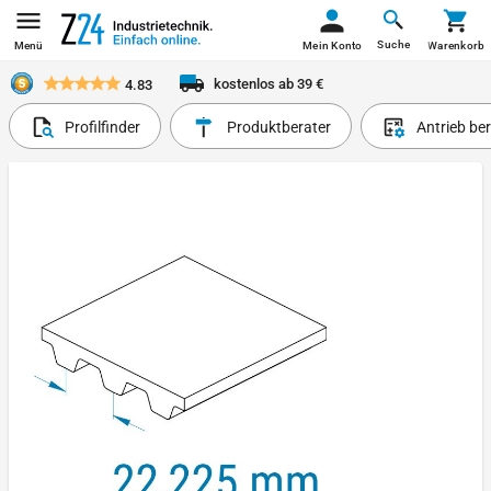
Suche
Menü
Mein Konto
Warenkorb
kostenlos ab 39 €
4.83
Profilfinder
Produktberater
Antrieb be