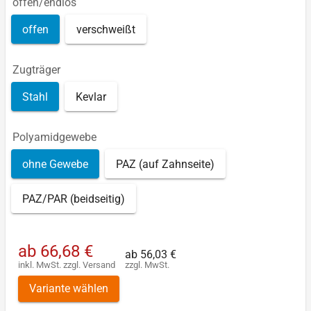
offen/endlos
offen
verschweißt
Zugträger
Stahl
Kevlar
Polyamidgewebe
ohne Gewebe
PAZ (auf Zahnseite)
PAZ/PAR (beidseitig)
ab
66,68 €
ab
56,03 €
inkl. MwSt.
zzgl.
Versand
zzgl. MwSt.
Variante wählen