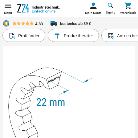
Suche
Menü
Mein Konto
Warenkorb
kostenlos ab 39 €
4.83
Profilfinder
Produktberater
Antrieb be