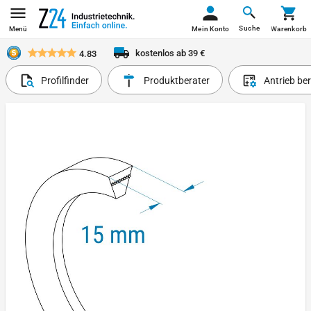
Suche
Menü
Mein Konto
Warenkorb
kostenlos ab 39 €
4.83
Profilfinder
Produktberater
Antrieb be