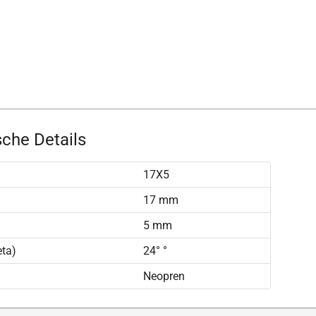
che Details
17X5
17 mm
5 mm
eta)
24° °
Neopren