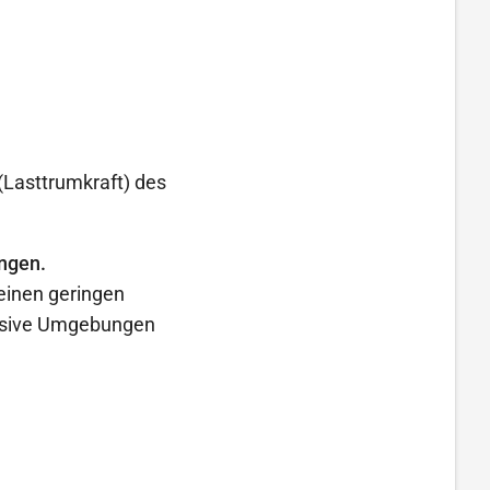
(Lasttrumkraft) des
ungen.
 einen geringen
rosive Umgebungen