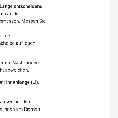
d Länge entscheidend.
ten an der
 abmessen. Messen Sie
it der
Scheibe aufliegen,
rden.
Nach längerer
cht abweichen.
: Innenlänge (LI),
 außen um den
nd innen am Riemen