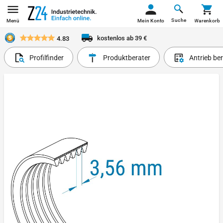
Suche
Menü
Mein Konto
Warenkorb
kostenlos ab 39 €
4.83
Profilfinder
Produktberater
Antrieb be